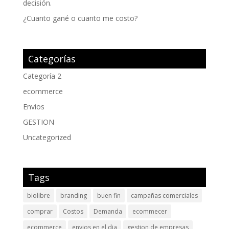
decisión.
¿Cuanto gané o cuanto me costo?
Categorías
Categoría 2
ecommerce
Envios
GESTION
Uncategorized
Tags
biolibre
branding
buen fin
campañas comerciales
comprar
Costos
Demanda
ecommecer
ecommerce
envios en el dia
gestion de empresas