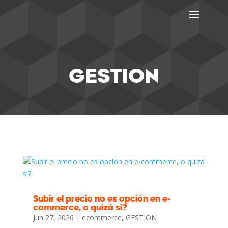
GESTION
Subir el precio no es opción en e-
commerce, o quizá si?
Jun 27, 2026
|
ecommerce
,
GESTION