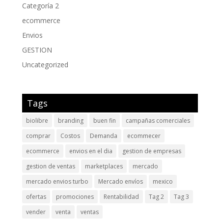
Categoría 2
ecommerce
Envios
GESTION
Uncategorized
Tags
biolibre
branding
buen fin
campañas comerciales
comprar
Costos
Demanda
ecommecer
ecommerce
envios en el dia
gestion de empresas
gestion de ventas
marketplaces
mercado
mercado envios turbo
Mercado envíos
mexico
ofertas
promociones
Rentabilidad
Tag 2
Tag 3
vender
venta
ventas