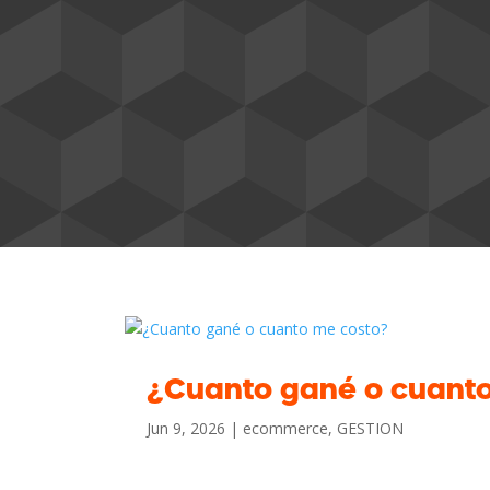
¿Cuanto gané o cuant
Jun 9, 2026
|
ecommerce
,
GESTION