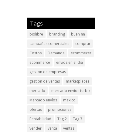
Tags
biolibre
branding
buen fin
campañas comerciales
comprar
Costos
Demanda
ecommecer
ecommerce
envios en el dia
gestion de empresas
gestion de ventas
marketplaces
mercado
mercado envios turbo
Mercado envíos
mexico
ofertas
promociones
Rentabilidad
Tag 2
Tag 3
vender
venta
ventas